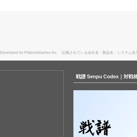
ts Reserved. Developed by PlatinumGames Inc. 「記載されている会社名
戦譜 Senpu Codex