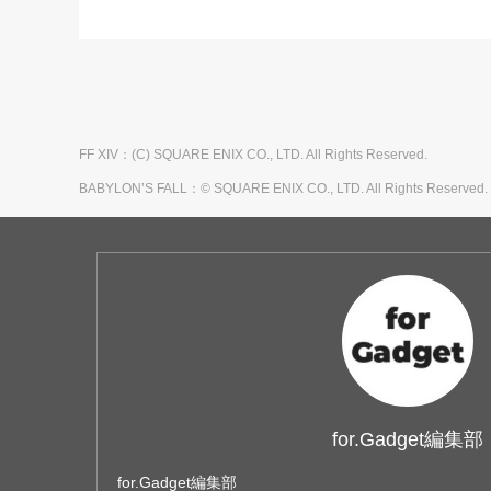
FF XIV：(C) SQUARE ENIX CO., LTD. All Rights Reserved.
BABYLON’S FALL：© SQUARE ENIX CO., LTD. All Righ
for.Gadget編集部
for.Gadget編集部