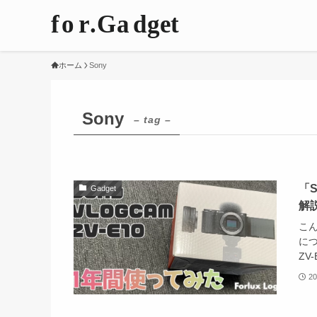
ホーム
Sony
Sony
– tag –
「
Gadget
解
こん
につ
ZV
2