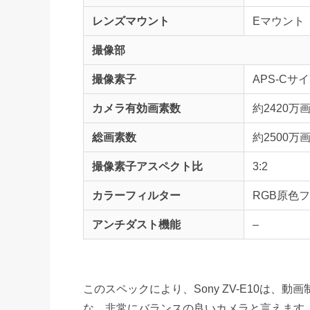
レンズマウント
Eマウント
撮像部
撮像素子
APS-Cサイズ
カメラ有効画素数
約2420万
総画素数
約2500万
撮像素子アスペクト比
3:2
カラーフィルター
RGB原色
アンチダスト機能
–
このスペックにより、Sony ZV-E10は
な、非常にバランスの良いカメラと言えます