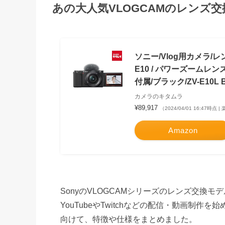
あの大人気VLOGCAMのレンズ交換
ソニー/Vlog用カメラ/レ
E10 / パワーズームレン
付属/ブラック/ZV-E10L 
カメラのキタムラ
¥89,917
（2024/04/01 16:47時点
Amazon
SonyのVLOGCAMシリーズのレンズ交換
YouTubeやTwitchなどの配信・動画制
向けて、特徴や仕様をまとめました。