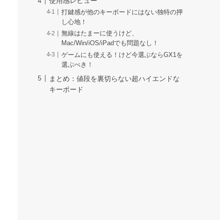
使用感レビュー
打鍵感が他のキーボードにはない独特の押
し心地！
無線はたまーに使うけど、
Mac/Win/iOS/iPadでも問題なし！
ゲームにも使える！けど今選ぶならGX1を
選ぶべき！
まとめ：値段を裏切らない超ハイエンドな
キーボード