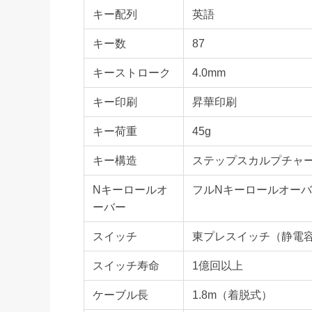
キー配列
英語
キー数
87
キーストローク
4.0mm
キー印刷
昇華印刷
キー荷重
45g
キー構造
ステップスカルプチャ
Nキーロールオ
フルNキーロールオー
ーバー
スイッチ
東プレスイッチ（静電
スイッチ寿命
1億回以上
ケーブル長
1.8m（着脱式）