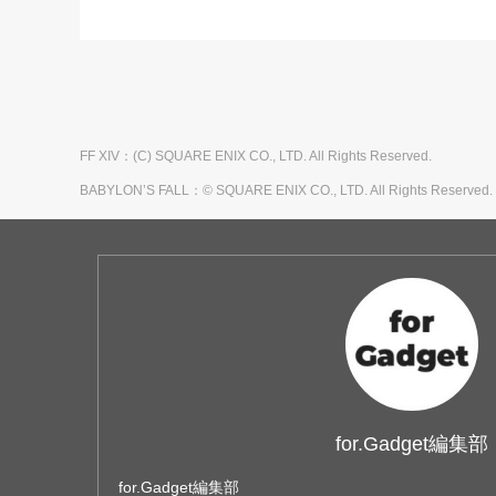
FF XIV：(C) SQUARE ENIX CO., LTD. All Rights Reserved.
BABYLON’S FALL：© SQUARE ENIX CO., LTD. All Righ
for.Gadget編集部
for.Gadget編集部