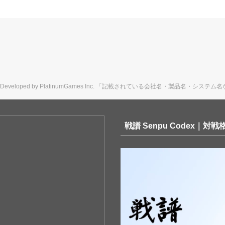
ts Reserved. Developed by PlatinumGames Inc. 「記載されている会社名
戦譜 Senpu Codex