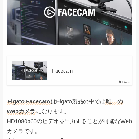
Facecam
Elgato
Elgato Facecam
はElgato製品の中では
唯一の
Webカメラ
になります。
HD1080p60のビデオを出力することが可能なWeb
カメラです。