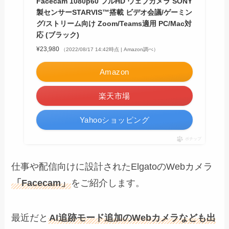
Facecam 1080p60 フルHD ウェブカメラ SONY
製センサーSTARVIS™搭載 ビデオ会議/ゲーミン
グ/ストリーム向け Zoom/Teams適用 PC/Mac対
応 (ブラック)
¥23,980
（2022/08/17 14:42時点 | Amazon調べ）
Amazon
楽天市場
Yahooショッピング
ポチップ
仕事や配信向けに設計されたElgatoのWebカメラ
「Facecam」
をご紹介します。
最近だと
AI追跡モード追加のWebカメラなども出